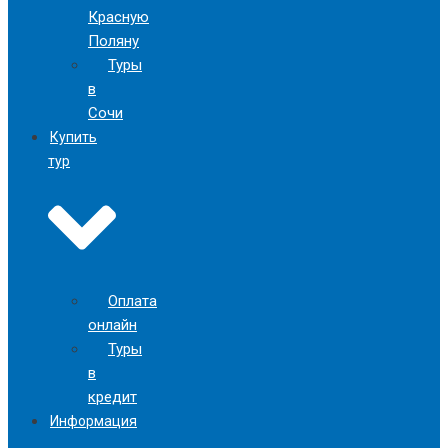
Красную
Поляну
Туры
в
Сочи
Купить
тур
Оплата
онлайн
Туры
в
кредит
Информация