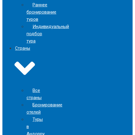
Раннее
бронирование
туров
Индивидуальный
подбор
тура
Страны
Все
страны
Бронирование
отелей
Туры
в
Андорру