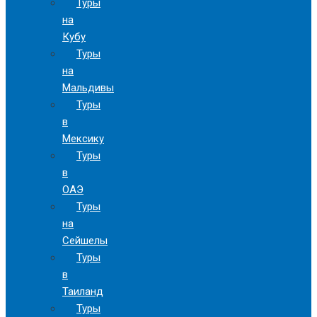
Туры
на
Кубу
Туры
на
Мальдивы
Туры
в
Мексику
Туры
в
ОАЭ
Туры
на
Сейшелы
Туры
в
Таиланд
Туры