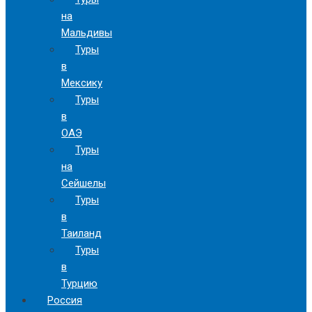
на
Мальдивы
Туры
в
Мексику
Туры
в
ОАЭ
Туры
на
Сейшелы
Туры
в
Таиланд
Туры
в
Турцию
Россия