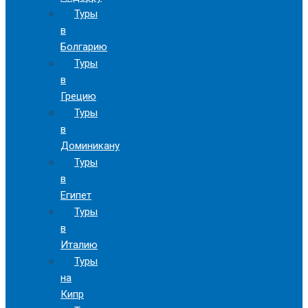
Туры
в
Болгарию
Туры
в
Грецию
Туры
в
Доминикану
Туры
в
Египет
Туры
в
Италию
Туры
на
Кипр