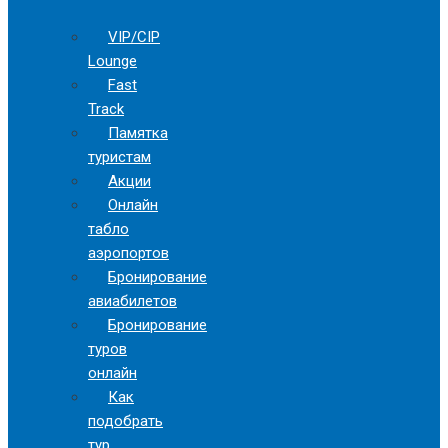
VIP/CIP
Lounge
Fast
Track
Памятка
туристам
Акции
Онлайн
табло
аэропортов
Бронирование
авиабилетов
Бронирование
туров
онлайн
Как
подобрать
тур