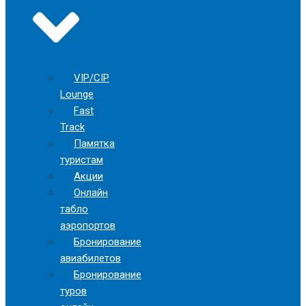
VIP/CIP
Lounge
Fast
Track
Памятка
туристам
Акции
Онлайн
табло
аэропортов
Бронирование
авиабилетов
Бронирование
туров