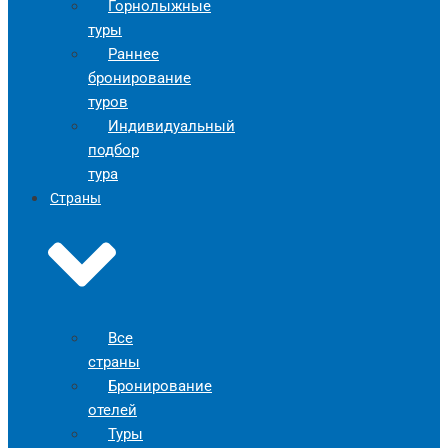
Горнолыжные
туры
Раннее
бронирование
туров
Индивидуальный
подбор
тура
Страны
Все
страны
Бронирование
отелей
Туры