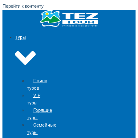
Перейти к контенту
Туры
Поиск
туров
VIP
туры
Горящие
туры
Семейные
туры