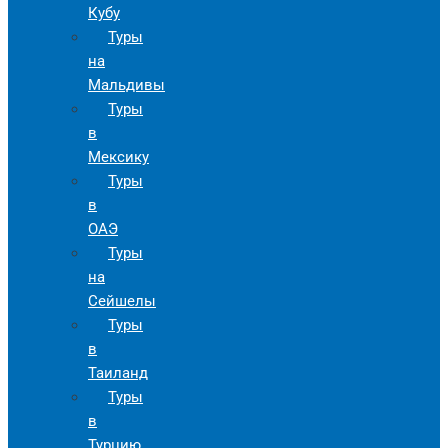
Кубу
Туры
на
Мальдивы
Туры
в
Мексику
Туры
в
ОАЭ
Туры
на
Сейшелы
Туры
в
Таиланд
Туры
в
Турцию