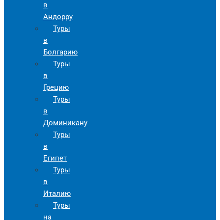
в
Андорру
Туры
в
Болгарию
Туры
в
Грецию
Туры
в
Доминикану
Туры
в
Египет
Туры
в
Италию
Туры
на