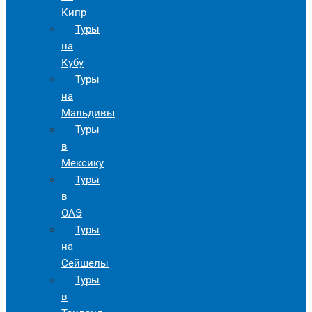
Кипр
Туры
на
Кубу
Туры
на
Мальдивы
Туры
в
Мексику
Туры
в
ОАЭ
Туры
на
Сейшелы
Туры
в